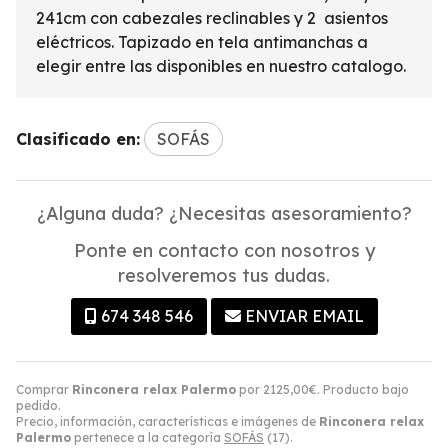
241cm con cabezales reclinables y 2 asientos
eléctricos. Tapizado en tela antimanchas a
elegir entre las disponibles en nuestro catalogo.
Clasificado en:
SOFÁS
¿Alguna duda? ¿Necesitas asesoramiento?
Ponte en contacto con nosotros y
resolveremos tus dudas.
674 348 546
ENVIAR EMAIL
Comprar
Rinconera relax Palermo
por
2125,00
€
. Producto bajo
pedido.
Precio, información, características e imágenes de
Rinconera relax
Palermo
pertenece a la categoría
SOFÁS
(17).