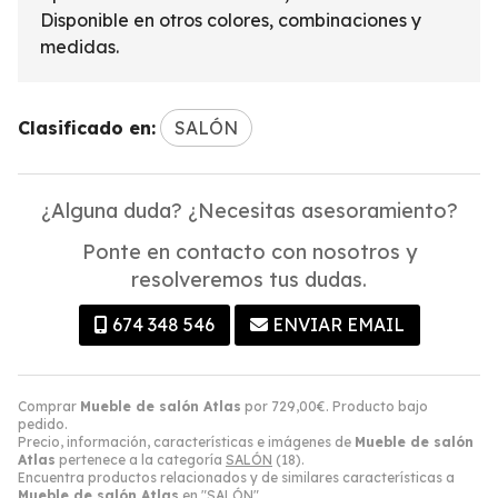
Disponible en otros colores, combinaciones y
medidas.
Clasificado en:
SALÓN
¿Alguna duda? ¿Necesitas asesoramiento?
Ponte en contacto con nosotros y
resolveremos tus dudas.
674 348 546
ENVIAR EMAIL
Comprar
Mueble de salón Atlas
por
729,00
€
. Producto bajo
pedido.
Precio, información, características e imágenes de
Mueble de salón
Atlas
pertenece a la categoría
SALÓN
(18).
Encuentra productos relacionados y de similares características a
Mueble de salón Atlas
en "SALÓN".