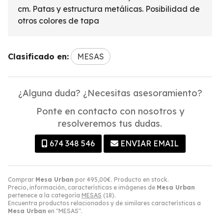
cm. Patas y estructura metálicas. Posibilidad de
otros colores de tapa
Clasificado en:
MESAS
¿Alguna duda? ¿Necesitas asesoramiento?
Ponte en contacto con nosotros y
resolveremos tus dudas.
674 348 546
ENVIAR EMAIL
Comprar
Mesa Urban
por
495,00
€
. Producto en stock.
Precio, información, características e imágenes de
Mesa Urban
pertenece a la categoría
MESAS
(18).
Encuentra productos relacionados y de similares características a
Mesa Urban
en "MESAS".