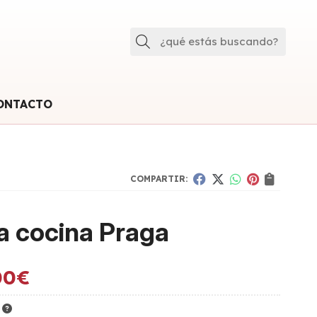
Buscar
ONTACTO
COMPARTIR:
 cocina Praga
00
€
K