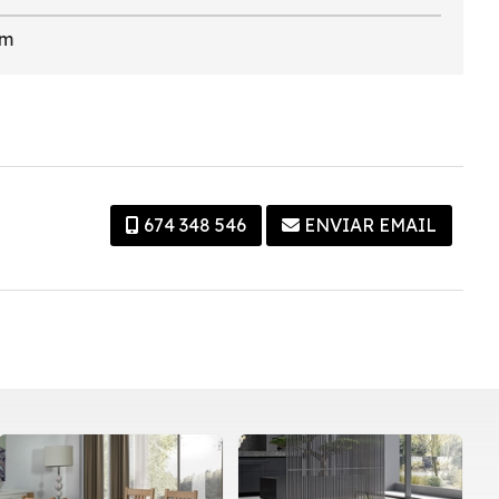
cm
674 348 546
ENVIAR EMAIL