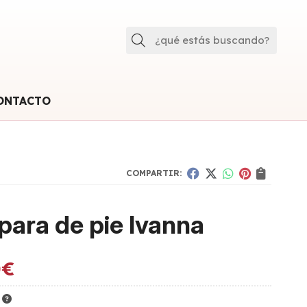
Buscar
ONTACTO
COMPARTIR:
ara de pie Ivanna
0
€
K