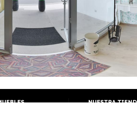
MUEBLES
NUESTRA TIEND
Quiénes somos
 para amueblar tu
Contacto
s, descanso y
a, con facilidades