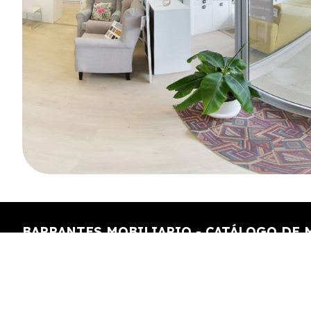
BARRANTES MOBILIARIO - CATÁLOGO DE 
ONLINE
En Barrantes Mobiliario tienes todo lo que necesitas
hogar: sofás, dormitorios, armarios, muebles auxiliare
elementos de decoración. Todo de fabricación galleg