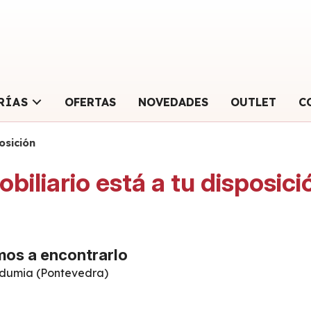
RÍAS
OFERTAS
NOVEDADES
OUTLET
C
osición
biliario está a tu disposici
mos a encontrarlo
badumia (Pontevedra)