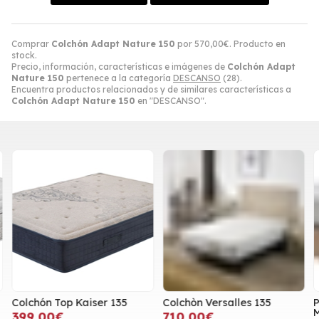
Comprar
Colchón Adapt Nature 150
por
570,00
€
. Producto en
stock.
Precio, información, características e imágenes de
Colchón Adapt
Nature 150
pertenece a la categoría
DESCANSO
(28).
Encuentra productos relacionados y de similares características a
Colchón Adapt Nature 150
en "DESCANSO".
Colchón Top Kaiser 135
Colchòn Versalles 135
P
M
399,00€
710,00€