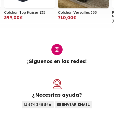
Colchón Top Kaiser 135
Colchòn Versalles 135
P
M
399,00€
710,00€
¡Síguenos en las redes!
¿Necesitas ayuda?
674 348 546
ENVIAR EMAIL