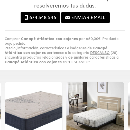
resolveremos tus dudas.
674 348 546
ENVIAR EMAIL
Comprar
Canapé Atlántico con cajones
por
660,00
€
. Producto
bajo pedido.
Precio, información, características e imágenes de
Canapé
Atlántico con cajones
pertenece a la categoría
DESCANSO
(28).
Encuentra productos relacionados y de similares características a
Canapé Atlántico con cajones
en "DESCANSO".